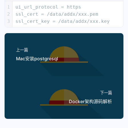
1
ui_url_protocol = https
2
ssl_cert = /data/addx/xxx.pem
3
ssl_cert_key = /data/addx/xxx.key
上一篇
Mac安装postgresql
下一篇
Docker架构源码解析