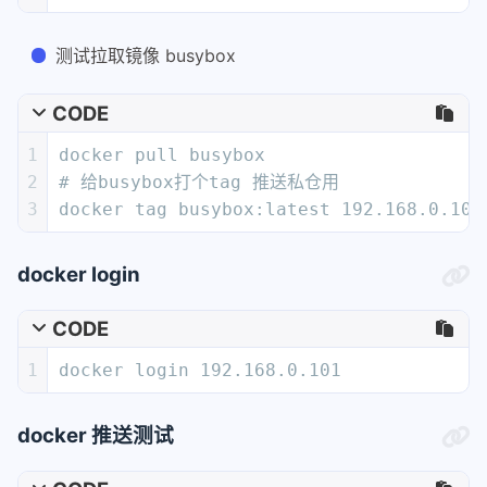
测试拉取镜像 busybox
CODE
1
docker pull busybox
2
# 给busybox打个tag 推送私仓用
3
docker tag busybox:latest 192.168.0.101
docker login
CODE
1
docker login 192.168.0.101
docker 推送测试