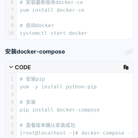
6
# 安装最新版本docker-ce
7
yum install docker-ce
8
9
# 启动docker
10
systemctl start docker
安装docker-compose
CODE
1
# 安装pip
2
yum -y install python-pip
3
4
# 安装
5
pip install docker-compose
6
7
# 查看版本确认安装成功
8
[root@localhost ~]# docker-compose --v