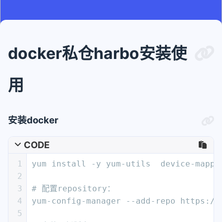
docker私仓harbo安装使
用
安装docker
CODE
1
yum install -y yum-utils  device-mappe
2
3
# 配置repository：
4
yum-config-manager --add-repo https://
5