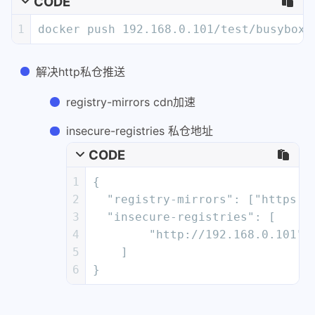
CODE
1
docker push 192.168.0.101/test/busybox:
解决http私仓推送
registry-mirrors cdn加速
insecure-registries 私仓地址
CODE
1
{
2
  "registry-mirrors": ["https:/
3
  "insecure-registries": [
4
        "http://192.168.0.101"
5
    ]
6
}