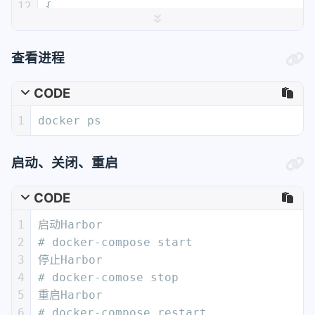
12
{
13
  "registry-mirrors": ["https://regist
14
}
查看进程
15
16
# 执行安装
CODE
17
./install.sh
18
1
docker ps
启动、关闭、重启
CODE
1
启动Harbor
2
# docker-compose start
3
停止Harbor
4
# docker-comose stop
5
重启Harbor
6
# docker-compose restart