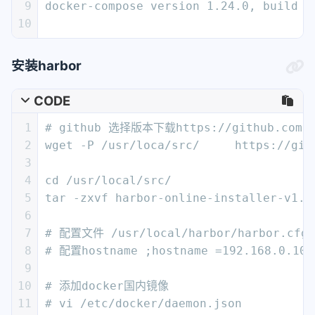
9
docker-compose version 1.24.0, build 0
10
安装harbor
CODE
1
# github 选择版本下载https://github.com/go
2
wget -P /usr/loca/src/     https://git
3
4
cd /usr/local/src/
5
tar -zxvf harbor-online-installer-v1.2
6
7
# 配置文件 /usr/local/harbor/harbor.cfg
8
# 配置hostname ;hostname =192.168.0.
9
10
# 添加docker国内镜像
11
# vi /etc/docker/daemon.json